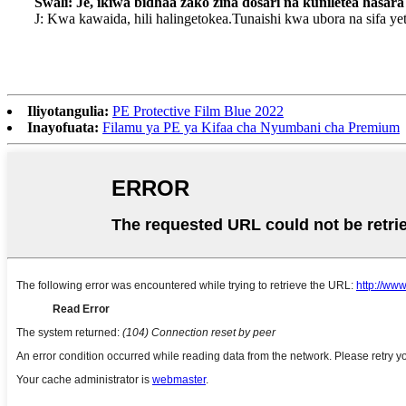
Swali: Je, ikiwa bidhaa zako zina dosari na kuniletea hasara
J: Kwa kawaida, hili halingetokea.Tunaishi kwa ubora na sifa ye
Iliyotangulia:
PE Protective Film Blue 2022
Inayofuata:
Filamu ya PE ya Kifaa cha Nyumbani cha Premium