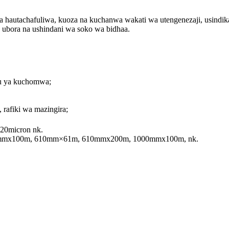
hautachafuliwa, kuoza na kuchanwa wakati wa utengenezaji, usindikaji,
wa. ubora na ushindani wa soko wa bidhaa.
gu ya kuchomwa;
, rafiki wa mazingira;
120micron nk.
0mmx100m, 610mm×61m, 610mmx200m, 1000mmx100m, nk.