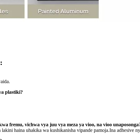
:
aida.
a plastiki?
owekwa fremu, vichwa vya juu vya meza ya vioo, na vioo unaposonga
 lakini haina uhakika wa kushikanisha vipande pamoja.Ina adhesive nye