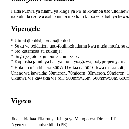
Faida kubwa ya filamu ya kinga ya PE ni kwamba uso uliolindwa 
na kulinda uso wa asili laini na mkali, ili kuboresha hali ya he
Vipengele
* Utumiaji rahisi, uondoaji rahisi;
* Sugu ya oxidation, anti-fouling;kudumu kwa muda mrefu, su
* Sio kutambaa au kukunja;
* Sugu ya joto la juu au la chini sana;
* Kupitisha gundi ya hali ya juu iliyoagizwa, polypropen ya maji
* Hakuna ufa chini ya 300W UV taa na 50 ℃ kwa masaa 240;
Unene wa kawaida: 50micron, 70micorn, 80micron, 90micron, 
Ukubwa wa kawaida wa roll: 500mm×25m, 500mm×50m, 60
Vigezo
Jina la bidhaa
Filamu ya Kinga ya Mlango wa Dirisha PE
Nyenzo
polyethilini (PE)