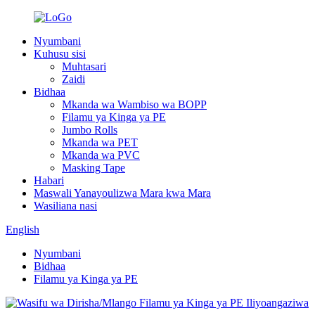
Nyumbani
Kuhusu sisi
Muhtasari
Zaidi
Bidhaa
Mkanda wa Wambiso wa BOPP
Filamu ya Kinga ya PE
Jumbo Rolls
Mkanda wa PET
Mkanda wa PVC
Masking Tape
Habari
Maswali Yanayoulizwa Mara kwa Mara
Wasiliana nasi
English
Nyumbani
Bidhaa
Filamu ya Kinga ya PE