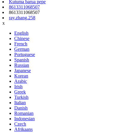
Kutuma barua pepe
8613311068507
8613311068507
ray.zhang.258
x
English
Chinese
French
German
Portuguese
Spanish
Russian
Japanese
Korean
Arabic
Irish
Greek
Turkish
Italian
Danish
Romanian
Indonesian
Czech
Afrikaans