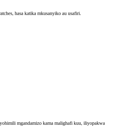
atches, hasa katika mkusanyiko au usafiri.
yohimili mgandamizo kama malighafi kuu, iliyopakwa