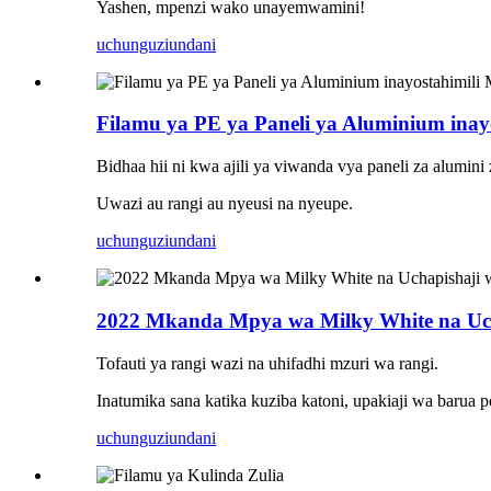
Yashen, mpenzi wako unayemwamini!
uchunguzi
undani
Filamu ya PE ya Paneli ya Aluminium inay
Bidhaa hii ni kwa ajili ya viwanda vya paneli za alumini 
Uwazi au rangi au nyeusi na nyeupe.
uchunguzi
undani
2022 Mkanda Mpya wa Milky White na Uch
Tofauti ya rangi wazi na uhifadhi mzuri wa rangi.
Inatumika sana katika kuziba katoni, upakiaji wa bar
uchunguzi
undani