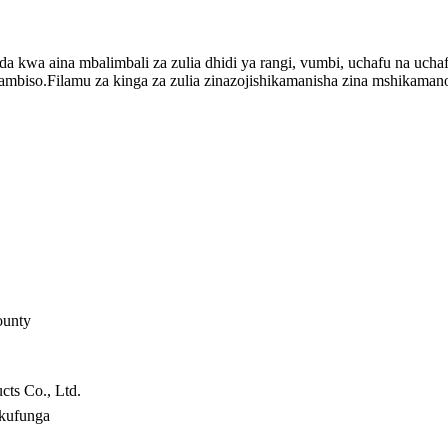
uda kwa aina mbalimbali za zulia dhidi ya rangi, vumbi, uchafu na uch
mbiso.Filamu za kinga za zulia zinazojishikamanisha zina mshikamano t
ounty
ts Co., Ltd.
 kufunga