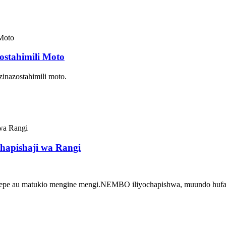
ostahimili Moto
zinazostahimili moto.
apishaji wa Rangi
ua pepe au matukio mengine mengi.NEMBO iliyochapishwa, muundo hufa