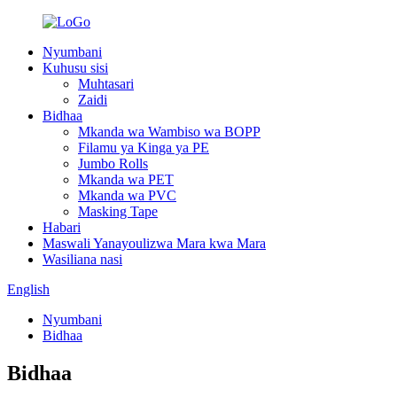
Nyumbani
Kuhusu sisi
Muhtasari
Zaidi
Bidhaa
Mkanda wa Wambiso wa BOPP
Filamu ya Kinga ya PE
Jumbo Rolls
Mkanda wa PET
Mkanda wa PVC
Masking Tape
Habari
Maswali Yanayoulizwa Mara kwa Mara
Wasiliana nasi
English
Nyumbani
Bidhaa
Bidhaa