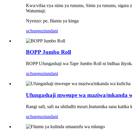
Kwa:vifaa vya simu ya rununu, Simu ya rununu, sigara z
Watumiaji.
Nyenzo: pe, filamu ya kinga
uchunguzi
undani
BOPP Jumbo Roll
BOPP Ufungashaji wa Tape Jumbo Roll ni bidhaa iliyok
uchunguzi
undani
Ufungashaji mweupe wa maziwa/mkanda w
Rangi safi, safi na uhifadhi mzuri.Inatumika sana kati
uchunguzi
undani