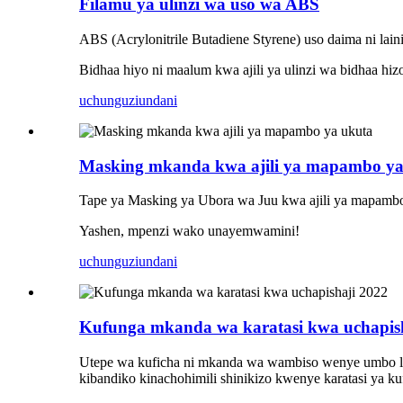
Filamu ya ulinzi wa uso wa ABS
ABS (Acrylonitrile Butadiene Styrene) uso daima ni laini
Bidhaa hiyo ni maalum kwa ajili ya ulinzi wa bidhaa hiz
uchunguzi
undani
Masking mkanda kwa ajili ya mapambo ya
Tape ya Masking ya Ubora wa Juu kwa ajili ya mapambo
Yashen, mpenzi wako unayemwamini!
uchunguzi
undani
Kufunga mkanda wa karatasi kwa uchapis
Utepe wa kuficha ni mkanda wa wambiso wenye umbo la 
kibandiko kinachohimili shinikizo kwenye karatasi ya 