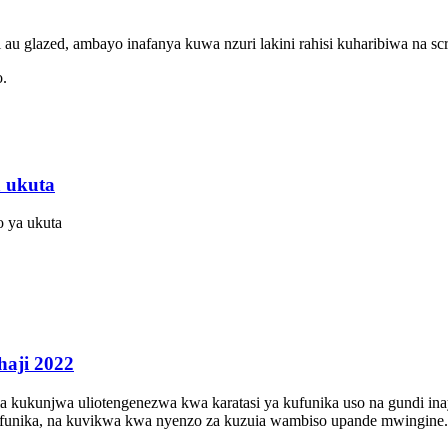
 au glazed, ambayo inafanya kuwa nzuri lakini rahisi kuharibiwa na scr
o.
 ukuta
 ya ukuta
haji 2022
kukunjwa uliotengenezwa kwa karatasi ya kufunika uso na gundi ina
kufunika, na kuvikwa kwa nyenzo za kuzuia wambiso upande mwingine.