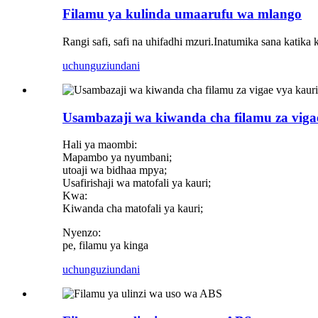
Filamu ya kulinda umaarufu wa mlango
Rangi safi, safi na uhifadhi mzuri.Inatumika sana kati
uchunguzi
undani
Usambazaji wa kiwanda cha filamu za viga
Hali ya maombi:
Mapambo ya nyumbani;
utoaji wa bidhaa mpya;
Usafirishaji wa matofali ya kauri;
Kwa:
Kiwanda cha matofali ya kauri;
Nyenzo:
pe, filamu ya kinga
uchunguzi
undani