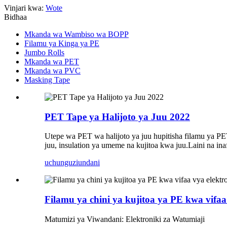
Vinjari kwa:
Wote
Bidhaa
Mkanda wa Wambiso wa BOPP
Filamu ya Kinga ya PE
Jumbo Rolls
Mkanda wa PET
Mkanda wa PVC
Masking Tape
PET Tape ya Halijoto ya Juu 2022
Utepe wa PET wa halijoto ya juu hupitisha filamu ya PET
juu, insulation ya umeme na kujitoa kwa juu.Laini na ina
uchunguzi
undani
Filamu ya chini ya kujitoa ya PE kwa vifaa
Matumizi ya Viwandani: Elektroniki za Watumiaji