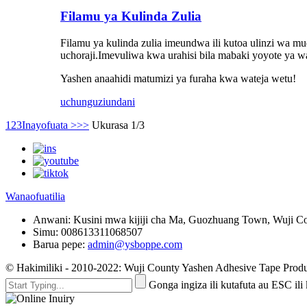
Filamu ya Kulinda Zulia
Filamu ya kulinda zulia imeundwa ili kutoa ulinzi wa m
uchoraji.Imevuliwa kwa urahisi bila mabaki yoyote ya wa
Yashen anaahidi matumizi ya furaha kwa wateja wetu!
uchunguzi
undani
1
2
3
Inayofuata >
>>
Ukurasa 1/3
Wanaofuatilia
Anwani:
Kusini mwa kijiji cha Ma, Guozhuang Town, Wuji C
Simu:
008613311068507
Barua pepe:
admin@ysboppe.com
© Hakimiliki - 2010-2022: Wuji County Yashen Adhesive Tape Produc
Gonga ingiza ili kutafuta au ESC ili