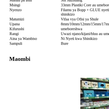
Mahali pa asili
Shi Jiazhuang
Msingi
33mm Plastiki Core au umebo
Nyenzo
Filamu ya Bopp + GLUE nyet
shinikizo
Matumizi
Vifaa vya Ofisi ya Shule
Upana
8mm/10mm/12mm/15mm/17mm
Kifurushi
umeboreshwa
Rangi
Uwazi njano/kijani/bluu au u
Aina ya Wambiso
Ni Nyeti kwa Shinikizo
Sampuli
Bure
Maombi