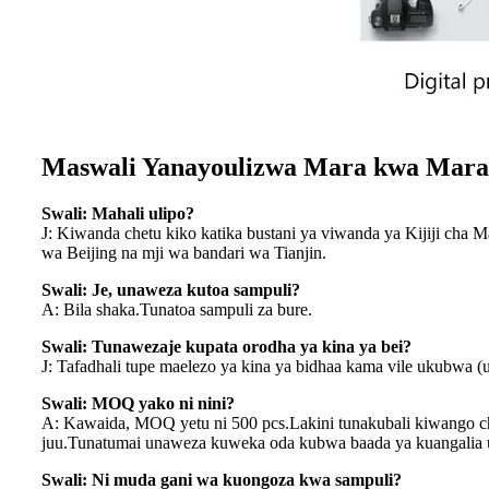
Maswali Yanayoulizwa Mara kwa Mara
Swali: Mahali ulipo?
J: Kiwanda chetu kiko katika bustani ya viwanda ya Kijiji cha 
wa Beijing na mji wa bandari wa Tianjin.
Swali: Je, unaweza kutoa sampuli?
A: Bila shaka.Tunatoa sampuli za bure.
Swali: Tunawezaje kupata orodha ya kina ya bei?
J: Tafadhali tupe maelezo ya kina ya bidhaa kama vile ukubwa (u
Swali: MOQ yako ni nini?
A: Kawaida, MOQ yetu ni 500 pcs.Lakini tunakubali kiwango cha 
juu.Tunatumai unaweza kuweka oda kubwa baada ya kuangalia u
Swali: Ni muda gani wa kuongoza kwa sampuli?