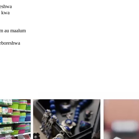
reshwa
i kwa
 au maalum
meboreshwa