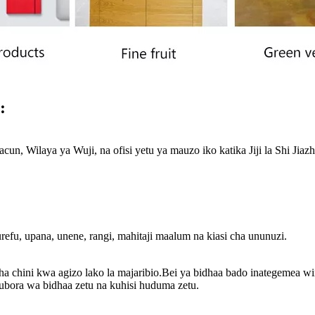
:
Macun, Wilaya ya Wuji, na ofisi yetu ya mauzo iko katika Jiji la Shi 
refu, upana, unene, rangi, mahitaji maalum na kiasi cha ununuzi.
chini kwa agizo lako la majaribio.Bei ya bidhaa bado inategemea win
bora wa bidhaa zetu na kuhisi huduma zetu.