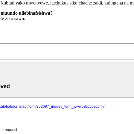
ka kubuni yako mwenyewe, itachukua siku chache zaidi, kulingana na m
wa muundo uliobinafsishwa?
te ziko sawa.