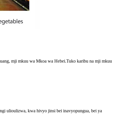
Jiazhuang, mji mkuu wa Mkoa wa Hebei.Tuko karibu na mji mkuu
gi ulioulizwa, kwa hivyo jinsi bei inavyopungua, bei ya