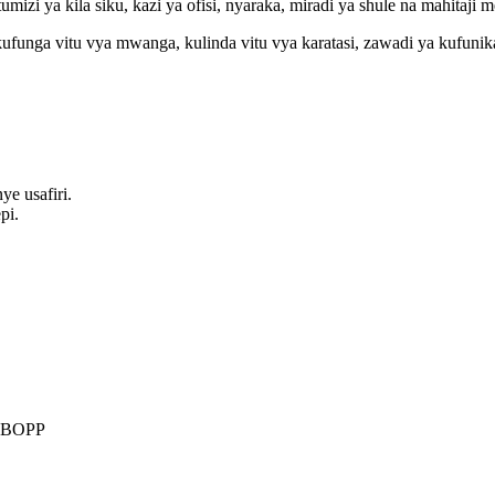
zi ya kila siku, kazi ya ofisi, nyaraka, miradi ya shule na mahitaji m
funga vitu vya mwanga, kulinda vitu vya karatasi, zawadi ya kufunik
e usafiri.
pi.
a BOPP