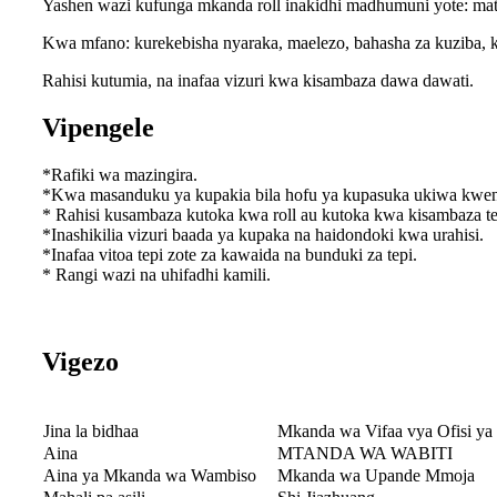
Yashen wazi kufunga mkanda roll inakidhi madhumuni yote: matumi
Kwa mfano: kurekebisha nyaraka, maelezo, bahasha za kuziba, ku
Rahisi kutumia, na inafaa vizuri kwa kisambaza dawa dawati.
Vipengele
*Rafiki wa mazingira.
*Kwa masanduku ya kupakia bila hofu ya kupasuka ukiwa kweny
* Rahisi kusambaza kutoka kwa roll au kutoka kwa kisambaza te
*Inashikilia vizuri baada ya kupaka na haidondoki kwa urahisi.
*Inafaa vitoa tepi zote za kawaida na bunduki za tepi.
* Rangi wazi na uhifadhi kamili.
Vigezo
Jina la bidhaa
Mkanda wa Vifaa vya Ofisi y
Aina
MTANDA WA WABITI
Aina ya Mkanda wa Wambiso
Mkanda wa Upande Mmoja