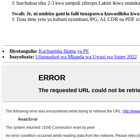
J: Inachukua siku 2-3 kwa sampuli zilizopo.Lakini ikiwa unata
Swali: Je, ni umbizo gani la faili tunapaswa kuwasilisha k
J: Tuna timu yetu ya kubuni nyumbani.JPG, AI, CDR na PDF zo
Iliyotangulia:
Kuchapisha filamu ya PE
Inayofuata:
Ufungashaji wa Mkanda wa Uwazi wa Super 2022