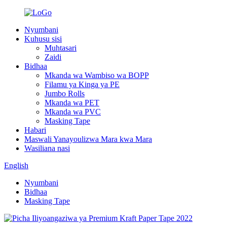
Nyumbani
Kuhusu sisi
Muhtasari
Zaidi
Bidhaa
Mkanda wa Wambiso wa BOPP
Filamu ya Kinga ya PE
Jumbo Rolls
Mkanda wa PET
Mkanda wa PVC
Masking Tape
Habari
Maswali Yanayoulizwa Mara kwa Mara
Wasiliana nasi
English
Nyumbani
Bidhaa
Masking Tape