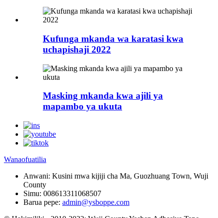
Kufunga mkanda wa karatasi kwa
uchapishaji 2022
Masking mkanda kwa ajili ya
mapambo ya ukuta
Wanaofuatilia
Anwani:
Kusini mwa kijiji cha Ma, Guozhuang Town, Wuji
County
Simu:
008613311068507
Barua pepe:
admin@ysboppe.com