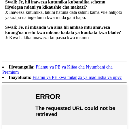
Swali: Je, hii inaweza kutumika kubandika sehemu
iliyolegea ndani ya kikaushio cha makazi?
J: Inaweza kutumika, lakini hatuna data sahihi kama vile halijoto
yako.ipo na ingedumu kwa muda gani hapo.
Swali: Je, ni mkanda wa aina hii ambao mtu anaweza
kuung'oa urefu kwa mkono badala ya kuukata kwa blade?
J: Kwa hakika unaweza kuipasua kwa mkono
Iliyotangulia:
Filamu ya PE ya Kifaa cha Nyumbani cha
Premium
Inayofuata:
Filamu ya PE kwa milango ya madirisha ya upvc