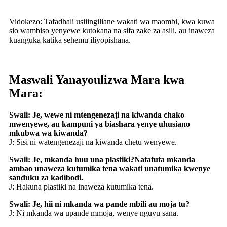
Vidokezo: Tafadhali usiiingiliane wakati wa maombi, kwa kuwa
sio wambiso yenyewe kutokana na sifa zake za asili, au inaweza
kuanguka katika sehemu iliyopishana.
Maswali Yanayoulizwa Mara kwa
Mara:
Swali: Je, wewe ni mtengenezaji na kiwanda chako
mwenyewe, au kampuni ya biashara yenye uhusiano
mkubwa wa kiwanda?
J: Sisi ni watengenezaji na kiwanda chetu wenyewe.
Swali: Je, mkanda huu una plastiki?Natafuta mkanda
ambao unaweza kutumika tena wakati unatumika kwenye
sanduku za kadibodi.
J: Hakuna plastiki na inaweza kutumika tena.
Swali: Je, hii ni mkanda wa pande mbili au moja tu?
J: Ni mkanda wa upande mmoja, wenye nguvu sana.