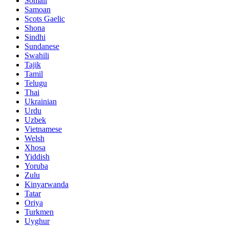
Somali
Samoan
Scots Gaelic
Shona
Sindhi
Sundanese
Swahili
Tajik
Tamil
Telugu
Thai
Ukrainian
Urdu
Uzbek
Vietnamese
Welsh
Xhosa
Yiddish
Yoruba
Zulu
Kinyarwanda
Tatar
Oriya
Turkmen
Uyghur