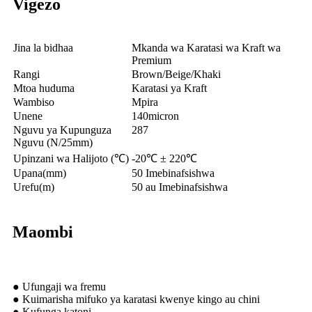
Vigezo
Jina la bidhaa
Mkanda wa Karatasi wa Kraft wa
Premium
Rangi
Brown/Beige/Khaki
Mtoa huduma
Karatasi ya Kraft
Wambiso
Mpira
Unene
140micron
Nguvu ya Kupunguza
287
Nguvu (N/25mm)
Upinzani wa Halijoto (℃)
-20℃ ± 220℃
Upana(mm)
50 Imebinafsishwa
Urefu(m)
50 au Imebinafsishwa
Maombi
● Ufungaji wa fremu
● Kuimarisha mifuko ya karatasi kwenye kingo au chini
● Kufunga katoni