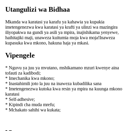
Utangulizi wa Bidhaa
Mkanda wa karatasi ya karafu ya kahawia ya kupakia
imetengenezwa kwa karatasi ya krafti ya ulinzi wa mazingira
iliyopakwa na gundi ya asili ya mpira, inajishikama yenyewe,
haihitajiki maji, unaweza kuitumia moja kwa moja!Inaweza
kupasuka kwa mkono, hakuna haja ya mkasi.
Vipengele
* Nguvu ya juu ya mvutano, mshikamano mzuri kwenye aina
tofauti za kadibodi;
* Imechanika kwa mkono;
* Inastahimili joto la juu na inaweza kubadilika sana
* Imetengenezwa kutoka kwa resin ya mpira na kuunga mkono
karatasi
* Self-adhesive;
* Kipindi cha muda mrefu;
* Mchakato sahihi wa kukata;