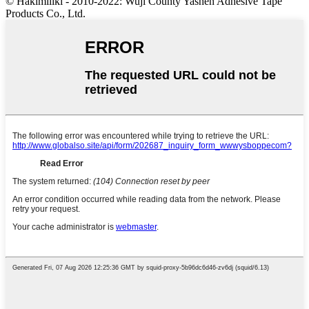
© Hakimiliki - 2010-2022: Wuji County Yashen Adhesive Tape
Products Co., Ltd.