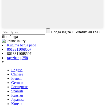
Gonga ingiza ili kutafuta au ESC
ili kufunga
Kutuma barua pepe
8613311068507
8613311068507
ray.zhang.258
x
English
Chinese
French
German
Portuguese
Spanish
Russian
Japanese
Korean